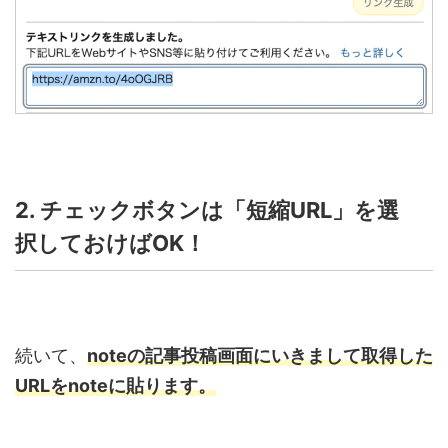
2. チェックボタンは「短縮
URL」
を選
択しておけば
OK！
続いて、
note
の記事投稿画面にいきまして取得した
URL
を
note
に貼ります。