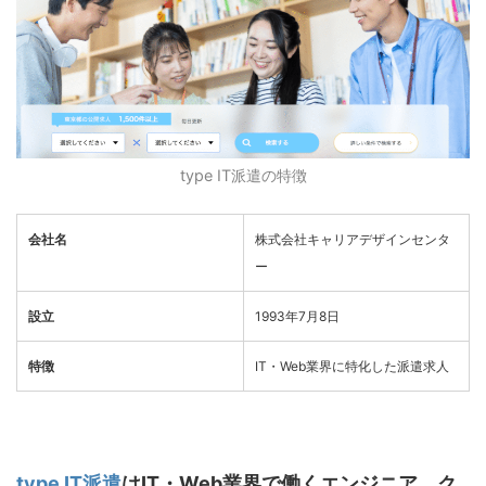
type IT
派遣の特徴
会社名
株式会社キャリアデザインセンタ
ー
設立
1993年7月8日
特徴
IT・Web業界に特化した派遣求人
type IT派遣
はIT
・
Web
業界で働くエンジニア、ク