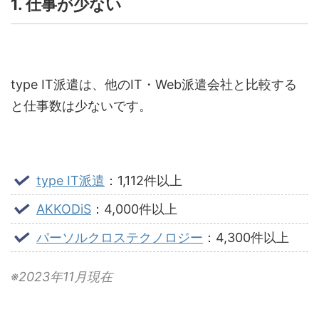
1. 仕事が少ない
type IT
派遣は、他の
IT
・
Web
派遣会社と比較する
と仕事数は少ないです。
type IT派遣
：
1
,
112
件以上
AKKODiS
：
4
,
000
件以上
パーソルクロステクノロジー
：
4
,
300
件以上
※
2023
年
11
月現在