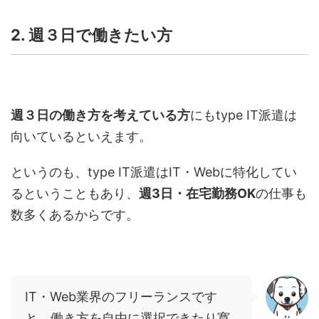
2. 週３日で働きたい方
週３日の働き方を考えている方
にも
type IT
派遣は
向いているといえます。
というのも、
type IT
派遣は
IT
・
Web
に特化してい
るということもあり、
週
3
日・在宅勤務
OK
の仕事も
数多くあるからです。
IT・Web業界のフリーランスです
と、働き方を自由に選択できたり寛