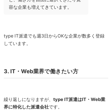
容な企業も増えてきています。
type IT
派遣でも週
3
日から
OK
な企業が数多く登録
しています。
3. IT
・
Web
業界で働きたい方
繰り返しになりますが、
type IT
派遣は
IT
・
Web
業
界に特化した派遣会社
です。