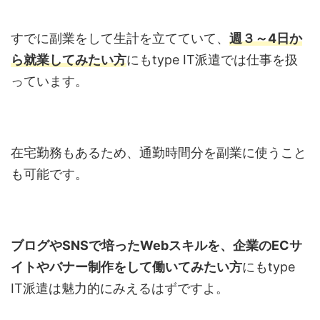
すでに副業をして生計を立てていて、
週３～
4
日か
ら就業してみたい方
にも
type IT
派遣では仕事を扱
っています。
在宅勤務もあるため、通勤時間分を副業に使うこと
も可能です。
ブログや
SNS
で培ったWebスキルを、企業の
EC
サ
イトやバナー制作をして働いてみたい方
にも
type
IT
派遣は魅力的にみえるはずですよ。