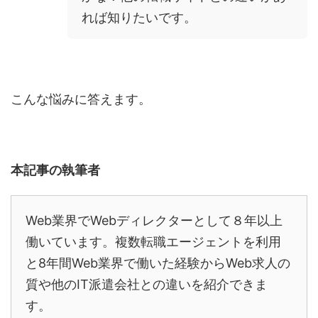
れば知りたいです。
こんな悩みに答えます。
本記事の執筆者
Web
業界で
Web
ディレクターとして８年以上
働いています。複数転職エージェントを利用
と
8
年間
Web
業界で働いた経験から
Web
求人の
質や他の
IT
派遣会社との違いを紹介できま
す。