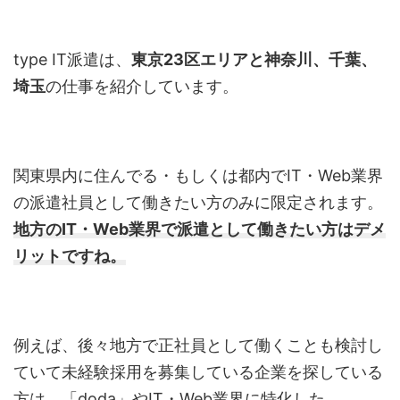
type IT
派遣は、
東京
23
区エリアと神奈川、千葉、
埼玉
の仕事を紹介しています。
関東県内に住んでる・もしくは都内で
IT
・
Web
業界
の派遣社員として働きたい方のみに限定されます。
地方の
IT
・
Web
業界で派遣として働きたい方はデメ
リットですね。
例えば、後々地方で正社員として働くことも検討し
ていて未経験採用を募集している企業を探している
方は、「
doda」
や
IT
・
Web
業界に特化した