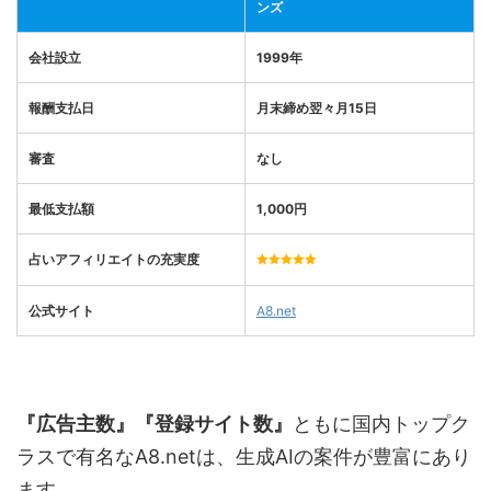
ンズ
会社設立
1999年
報酬支払日
月末締め翌々月15日
審査
なし
最低支払額
1
,
000
円
占いアフィリエイトの充実度
公式サイト
A8.net
『広告主数』『登録サイト数』
ともに国内トップク
ラスで有名なA8.netは、生成AIの案件が豊富にあり
ます。