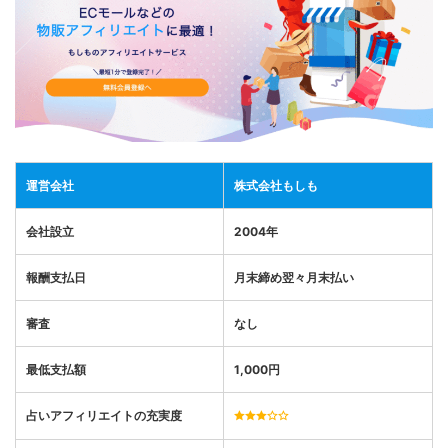
運営会社
株式会社もしも
会社設立
2004年
報酬支払日
月末締め翌々月末払い
審査
なし
最低支払額
1
,
000
円
占いアフィリエイトの充実度