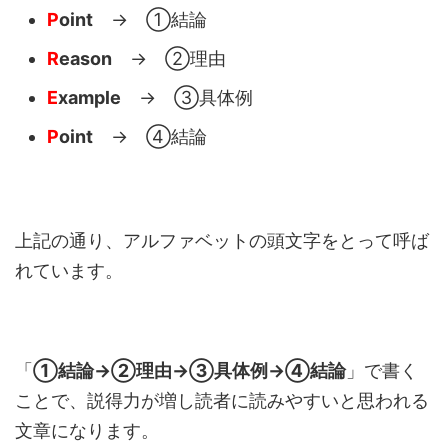
P
oint
→ ①結論
R
eason
→ ②理由
E
xample
→ ③具体例
P
oint
→ ④結論
上記の通り、アルファベットの頭文字をとって呼ば
れています。
「
①結論→②理由→③具体例→④結論
」で書く
ことで、説得力が増し読者に読みやすいと思われる
文章になります。