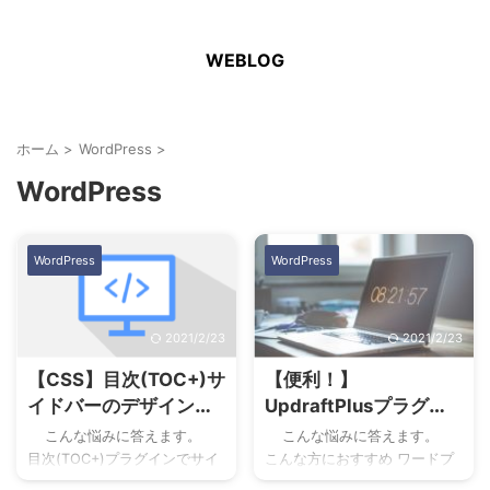
WEBLOG
ホーム
>
WordPress
>
WordPress
WordPress
WordPress
2021/2/23
2021/2/23
【CSS】目次(TOC+)サ
【便利！】
イドバーのデザインカ
UpdraftPlusプラグイ
スタマイズ
ンを使ってバックアッ
こんな悩みに答えます。
こんな悩みに答えます。
プする方法【2021年
目次(TOC+)プラグインでサイ
こんな方におすすめ ワードプ
ドバーに目次を設定したのは
版】
レスを始めた初心者の方 バッ