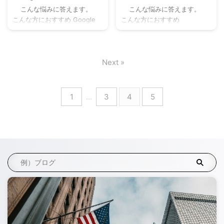
気NO.1のWordPressテーマ
リートビューは、店舗の外
Consoleを設定する方
初期設定【ブログ初心
こんな悩みに答えます。
こんな悩みに答えます。
SWELL公式サイト14,800円
観・内観を知ることもでき、
法【5分で完了！】
者向け】
こんな方におすすめ Google
こんな方におすすめ
「稼ぐ ...
とても便利な機能です。 本記
Search Consoleについて知り
WordPress（ワードプレス）
事では、Googleマップ&スト
たい Google Search Console
開設後に設定しておいた方が
リートビュ ...
を導入するメリットについて
いいことを知りたい ブログ記
Next »
知りたい ブログ（サイト）を
事に集中したいので、初期設
開設して、Google Search
定を早めにやっておきたい 本
Consoleの設定方法について知
記事の執筆者 当ブログでは、
りたい 本記事の執筆者 Web
WordPressの基本的な設定方
1
…
3
4
5
ディレクター歴９年目になり
法からアフィリエイトに関す
ます。当ブログではブログ、
る役立つ情報を発信していま
アフィリエイトで役立つ情報
す。本記事を書いている僕
を発信しており、ブログで毎
は、現在Webディレクターと
月５桁ほど稼いで言います。
して７年間働いており、ブロ
本記事 ...
グで月に５桁稼いでいます。
ワードプレスをインストール
して開設 ...