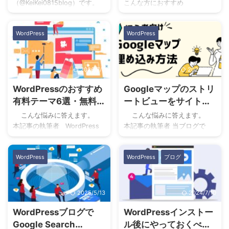
者向け！】
べきこと】
（@KeiKei0815blog）です。
こんな方におすすめ
は、そんなプラグインを使用
ですね。 AFFINGER（アフィ
こんな悩みに答えます。 本
WordPressが難しいと感じて
せずに、WordPress（ワード
ンガー）では、広告を貼る位
記事の執筆者 当ブログでは、
る WordPressの始め方を知り
プレス）の記事内にCSSを ...
置によっ ...
WordPress
WordPress
アフィリエイトやブログで役
たい WordPressの基本的にや
立つ情報を発信しています。
ることを知りたい 本記事の執
３年以上ブログを運用してお
筆者 当ブログでは、
り今ではアフィリエイトで毎
WordPressの基本的な設定方
2026/7/5
2025/7/20
月５桁稼いでいます。 今回は
法からアフィリエイトに関す
WordPressのおすすめ
Googleマップのストリ
WordPress（ワードプレス）
る役立つ情報を発信していま
にYoutube（ユーチューブ）動
す。本記事を書いている僕
有料テーマ6選・無料テ
ートビューをサイトに
画を埋め込む方法について紹
は、現在Webディレクターと
ーマ１選【選び方も解
埋め込むやり方【簡
こんな悩みに答えます。
こんな悩みに答えます。
介します。 Youtube動画を
して７年間働いており、ブロ
説！】
単！】
本記事の執筆者 WordPress
本記事の執筆者 当ブログで
記事内に貼る方法は、２通り
グで月に５桁稼いでいます。
ブログを運用しているとどの
は、WordPressの基本的な設
ありW ...
WordPressは、設定すること
テーマを使って運用していこ
定方法からアフィリエイトに
が多くて何から手 ...
WordPress
WordPress
ブログ
うか悩むと思います。 結論
関する役立つ情報を発信して
をお伝えすると、おすすめの
います。ブログ歴５年目にな
WordPressテーマは以下７つ
り、ブログで毎月５桁ほど稼
です。 サービス名金額
いでいます。 Googleマップ
2025/5/13
2024/7/10
（税込）サービスの特徴評価
をサイト内に埋め込むこと
WordPressブログで
WordPressインストー
公式サイト 17,600円 多くのブ
で、正確な位置場所が把握し
ロガーに愛されている国内人
やすくなります。 また、スト
Google Search
ル後にやっておくべき