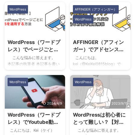
いいけど、見栄えをよくでき
クアップが簡単にできるプラ
WordPress
AFFINGER（アフィンガー）
ないかと悩んでました。 そこ
グインを利用したい 万が一の
で、近未来スライム記さんの
時に備えてファイルのバック
WordPress
記事が参考になりましたの
アップをとっておきたい
で、記事にしてまとめます。
WordPress（ワードプレス）
2024/7/15
2025/3/7
CSSを追加することで見た目が
で記事を作成していて、デザ
WordPress（ワードプ
AFFINGER（アフィン
よくなります！ なお、目次
インが崩れやデータが消えて
(TOC+)のプラグインインスト
しまわないように、事前にバ
レス）でページごとに
ガー）でアドセンス広
ールと、設定がまだの方は以
ックアップを取っておきたい
CSSを適用する方法
告を貼る方法を徹底解
こんな悩みに答えます。
こんにちは、
下記事を参考にしてみてくだ
ですよね。 バックアップでき
説【簡単！】
本記事の執筆者 本記事を書い
kei（@KeiKei0815blog）で
さい。 [toc] 目次(TO ...
るプラグインは沢山あります
ている僕はWeb業界に８年間
す！ こんな悩みに答えま
が、UpdraftPlusは、簡単にバ
勤めておりブログで月に５桁
す。 こんな方におすすめ ア
ックアップすることができる
WordPress
WordPress
ほど稼いで生活しています。
ドセンスのオススメの貼り方
...
当ブログではWordPressの基
を知りたい WordPressテー
本的な設定方法からアフィリ
マ・AFFINGER（アフィンガ
エイトで稼ぐ方法をわかりや
ー）でアドセンス広告の貼り
2024/4/9
2023/9/11
すく紹介しています。
方を知りたい まずは、アドセ
WordPress（ワードプ
WordPressは初心者に
WordPressを使っていて『こ
ンスの合格おめでとうござい
の記事だけにCSSを効かせた
ます！ アドセンスの審査が通
レス）でYoutube動画
とって難しい？【対処
い』と思うことがあるのでは
過しましたら、次にやること
を埋め込む方法【初心
法と始めにやっておく
こんにちは、Kei（ケイ）
こんな悩みに答えます。
ないでしょうか？ 本記事で
はアドセンス広告を貼る作業