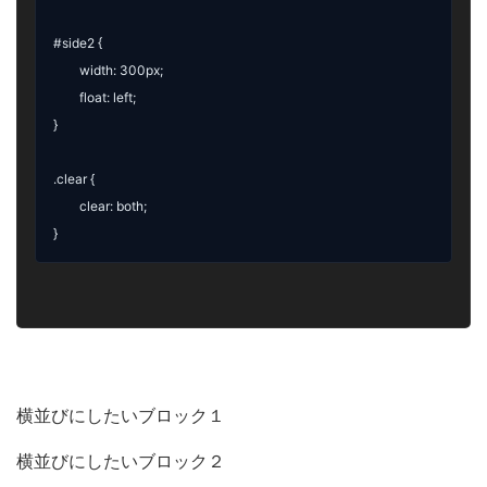
#sid
e2
 {
	width: 300px;

	float: left;

}

.clear {

	clear: both; 

}
横並びにしたいブロック１
横並びにしたいブロック２