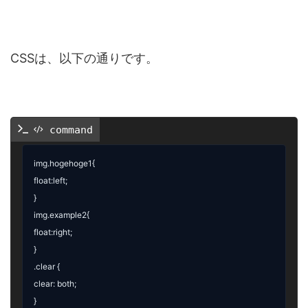
CSSは、以下の通りです。
 command
img.hogehoge1{

float:left;

}

img.example2{

float:right;

}

.clear {

clear: both; 
