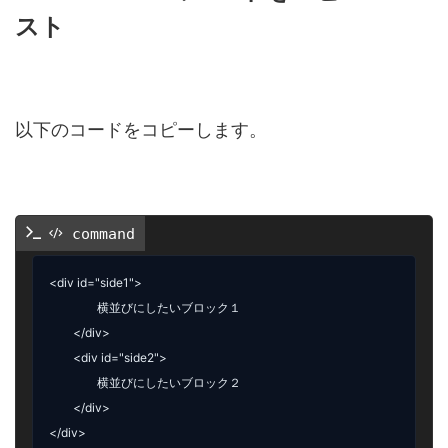
スト
以下のコードをコピーします。
 command
<div id="side1
">

		横並びにしたいブロック１

	</div>

	<div id="side2
"
>

		横並びにしたいブロック２

	</div>

</div>